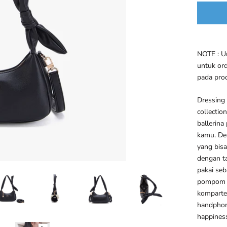
NOTE : U
untuk ord
pada pro
Dressing
collectio
ballerina
kamu. De
yang bis
dengan t
pakai seb
pompom r
komparte
handphon
happiness