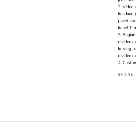
2. Video
keadaan p
paket sud
kabel T, 
3. Bagian
divideoka
kurang ba
divideoka
4. Custom
SHARE