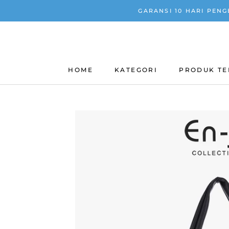
Skip
GARANSI 10 HARI PENGE
to
content
HOME
KATEGORI
PRODUK T
HOME
PRODUK T