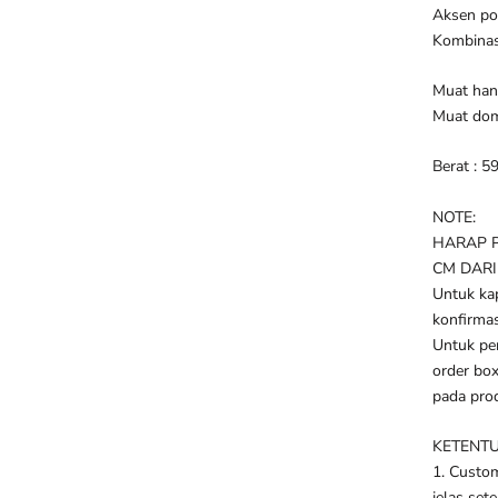
Aksen p
Kombinas
Muat hand
Muat domp
Berat : 5
NOTE:
HARAP 
CM DARI
Untuk ka
konfirma
Untuk pe
order box
pada pro
KETENTU
1. Custom
jelas set