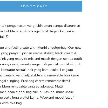
ADD TO CART
ntuk pengemasan yang lebih aman sangat disarankan
er bubble wrap & box agar tidak terjadi kerusakan
duk ??
 up and feeling cute with Monhi shoulderbag. Our new
n yang punya 3 pilihan warna stylish; black, cream &
 pink yang ready to mix and match dengan semua outfit
sainnya yang sweet dengan tali pendek model simpul
a kamuatur sesuai look yang kamu suka. Lengkap
ali panjang yang adjustable and removable bisa kamu
agai slingbag. Free bag charm removable detail
ibbon removable yang so adorable. Multi
men pada Monhi bag cukup luas lho, muat untuk
e serta long wallet kamu. Weekend mood full of
 with this bag.