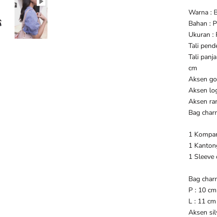
Warna : B
Bahan : P
Ukuran : 
Tali pend
Tali panj
cm
Aksen go
Aksen lo
Aksen ran
Bag char
1 Kompar
1 Kanton
1 Sleeve
Bag char
P : 10 cm
L : 11 cm
Aksen si