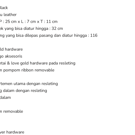
lack
u leather
P : 25 cm x L : 7 cm x T : 11 cm
ek yang bisa diatur hingga : 32 cm
ang yang bisa dilepas pasang dan diatur hingga : 116
ld hardware
go aksesoris
tai & love gold hardware pada resleting
m pompom ribbon removable
temen utama dengan resleting
g dalam dengan resleting
 dalam
m removable
lver hardware