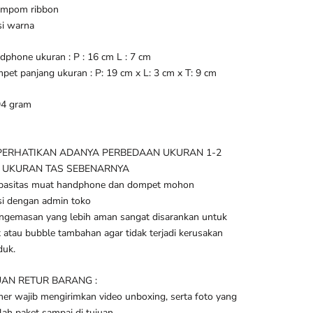
ompom ribbon
i warna
phone ukuran : P : 16 cm L : 7 cm
et panjang ukuran : P: 19 cm x L: 3 cm x T: 9 cm
94 gram
PERHATIKAN ADANYA PERBEDAAN UKURAN 1-2
 UKURAN TAS SEBENARNYA
pasitas muat handphone dan dompet mohon
si dengan admin toko
ngemasan yang lebih aman sangat disarankan untuk
 atau bubble tambahan agar tidak terjadi kerusakan
duk.
AN RETUR BARANG :
er wajib mengirimkan video unboxing, serta foto yang
elah paket sampai di tujuan.