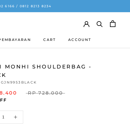
 6166 / 0812 8213 8234
 PEMBAYARAN
CART
ACCOUNT
 PEMBAYARAN
CART
JI MONHI SHOULDERBAG -
CK
JGJN9953BLACK
8.400
RP 728.000
OFF