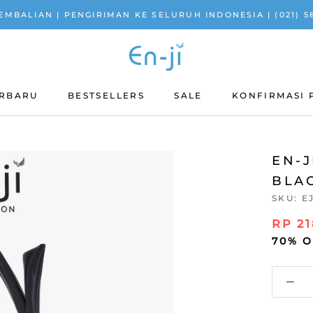
MBALIAN | PENGIRIMAN KE SELURUH INDONESIA | (021) 582
ERBARU
BESTSELLERS
SALE
KONFIRMASI
ERBARU
BESTSELLERS
SALE
KONFIRMASI
EN-
BLA
SKU:
E
RP 21
70% 