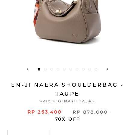
EN-JI NAERA SHOULDERBAG -
TAUPE
SKU:
EJGJN9336TAUPE
RP 263.400
RP 878.000
70% OFF